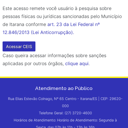
Este acesso remete você usuário à pesquisa sobre
pessoas físicas ou jurídicas sancionadas pelo Município
de Itarana conforme
art. 23 da Lei Federal nº
12.846/2013 (Lei Anticorrupção).
Acessar CEIS
Caso queira acessar informações sobre sanções
aplicadas por outros órgãos,
clique aqui
.
Atendimento ao Público
Rua Elias Estevão Colnago, Nº 65 Centro - Itarana/ES | CEP: 29620-
000
Telefone Geral: (27) 3720-4600
Horários de Atendimento: Horário de Atendimento: Segunda à
Sexta, das 07h às 11h - 13h às 16h