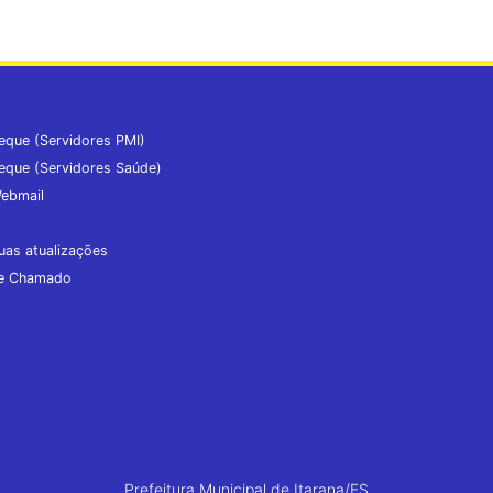
eque (Servidores PMI)
eque (Servidores Saúde)
ebmail
uas atualizações
de Chamado
Prefeitura Municipal de Itarana/ES