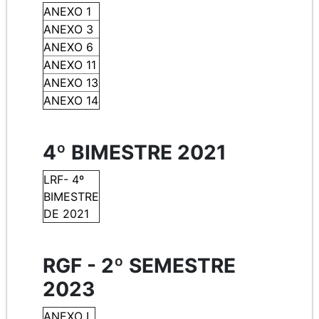
ANEXO 1
ANEXO 3
ANEXO 6
ANEXO 11
ANEXO 13
ANEXO 14
4º BIMESTRE 2021
LRF- 4º
BIMESTRE
DE 2021
RGF - 2º SEMESTRE
2023
ANEXO I