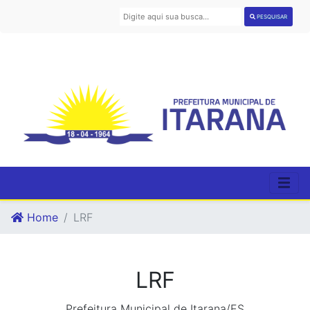
PESQUISAR
Home
LRF
LRF
Prefeitura Municipal de Itarana/ES