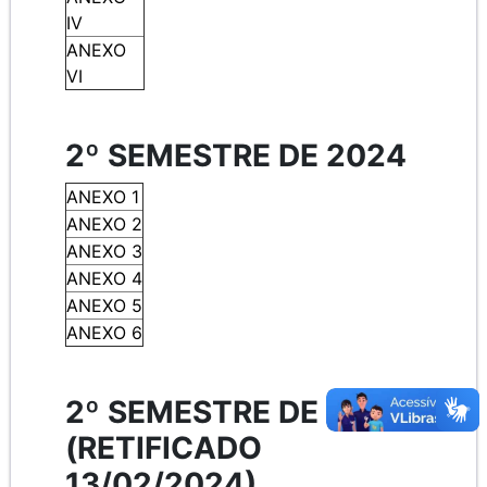
IV
ANEXO
VI
2º SEMESTRE DE 2024
ANEXO 1
ANEXO 2
ANEXO 3
ANEXO 4
ANEXO 5
ANEXO 6
2º SEMESTRE DE 2024
(RETIFICADO
13/02/2024)