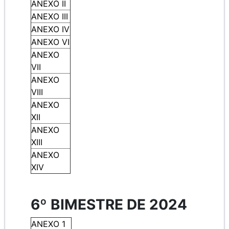
ANEXO II
ANEXO III
ANEXO IV
ANEXO VI
ANEXO
VII
ANEXO
VIII
ANEXO
XII
ANEXO
XIII
ANEXO
XIV
6º BIMESTRE DE 2024
ANEXO 1