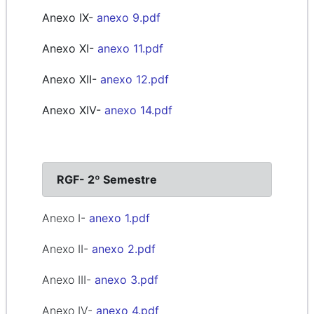
Anexo IX-
anexo 9.pdf
Anexo XI-
anexo 11.pdf
Anexo XII-
anexo 12.pdf
Anexo XIV-
anexo 14.pdf
RGF- 2º Semestre
Anexo I-
anexo 1.pdf
Anexo II-
anexo 2.pdf
Anexo III-
anexo 3.pdf
Anexo IV-
anexo 4.pdf