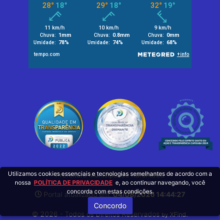
Utilizamos cookies essenciais e tecnologias semelhantes de acordo com a
Prefeitura Municipal de Itarana/ES
nossa
POLÍTICA DE PRIVACIDADE
e, ao continuar navegando, você
concorda com estas condições.
Portal atualizado em:
04/08/2026 14:44:27
Concordo
© 2026 - Todos os Direitos Reservados
.
XFind
by