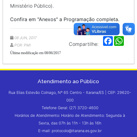
Ministério Público).
Confira em "Anexos" a Programação completa.
08 JUN, 2017
F
W
a
h
Compartilhe:
POR: PMI
c
a
e
t
Última modificação em 08/06/2017
b
s
o
A
o
p
k
p
Atendimento ao Público
Rua Elias Estevão Colnago, Nº 65 Centro - Itarana/ES | CEP: 29620-
000
Telefone Geral: (27) 3720-4600
Horários de Atendimento: Horário de Atendimento: Segunda à
Sexta, das 07h às 11h - 13h às 16h
E-mail: protocolo@itarana.es.gov.br