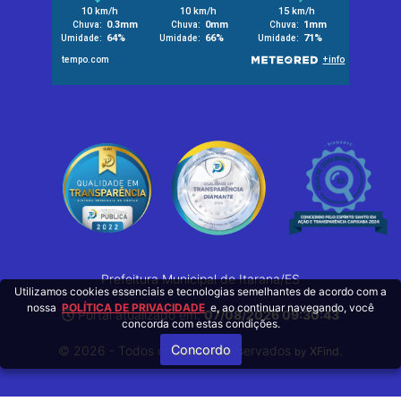
Prefeitura Municipal de Itarana/ES
Utilizamos cookies essenciais e tecnologias semelhantes de acordo com a
nossa
POLÍTICA DE PRIVACIDADE
e, ao continuar navegando, você
Portal atualizado em:
07/08/2026 09:30:43
concorda com estas condições.
Concordo
© 2026 - Todos os Direitos Reservados
.
XFind
by