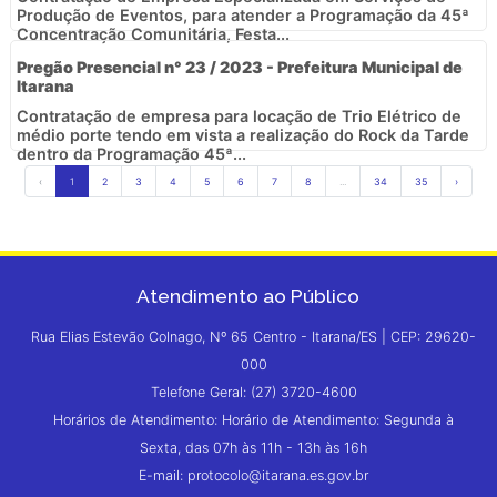
Produção de Eventos, para atender a Programação da 45ª
Concentração Comunitária, Festa...
Pregão Presencial n° 23 / 2023 - Prefeitura Municipal de
Itarana
Contratação de empresa para locação de Trio Elétrico de
médio porte tendo em vista a realização do Rock da Tarde
dentro da Programação 45ª...
‹
1
2
3
4
5
6
7
8
...
34
35
›
Atendimento ao Público
Rua Elias Estevão Colnago, Nº 65 Centro - Itarana/ES | CEP: 29620-
000
Telefone Geral: (27) 3720-4600
Horários de Atendimento: Horário de Atendimento: Segunda à
Sexta, das 07h às 11h - 13h às 16h
E-mail: protocolo@itarana.es.gov.br