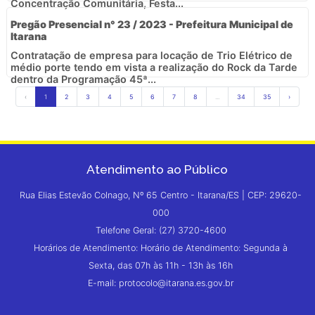
Concentração Comunitária, Festa...
Pregão Presencial n° 23 / 2023 - Prefeitura Municipal de
Itarana
Contratação de empresa para locação de Trio Elétrico de
médio porte tendo em vista a realização do Rock da Tarde
dentro da Programação 45ª...
‹
1
2
3
4
5
6
7
8
...
34
35
›
Atendimento ao Público
Rua Elias Estevão Colnago, Nº 65 Centro - Itarana/ES | CEP: 29620-
000
Telefone Geral: (27) 3720-4600
Horários de Atendimento: Horário de Atendimento: Segunda à
Sexta, das 07h às 11h - 13h às 16h
E-mail: protocolo@itarana.es.gov.br