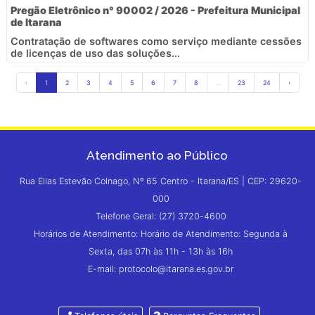
Pregão Eletrônico n° 90002 / 2026 - Prefeitura Municipal
de Itarana
Contratação de softwares como serviço mediante cessões
de licenças de uso das soluções...
‹
1
2
3
4
5
6
7
8
...
23
24
›
Atendimento ao Público
Rua Elias Estevão Colnago, Nº 65 Centro - Itarana/ES | CEP: 29620-
000
Telefone Geral: (27) 3720-4600
Horários de Atendimento: Horário de Atendimento: Segunda à
Sexta, das 07h às 11h - 13h às 16h
E-mail: protocolo@itarana.es.gov.br