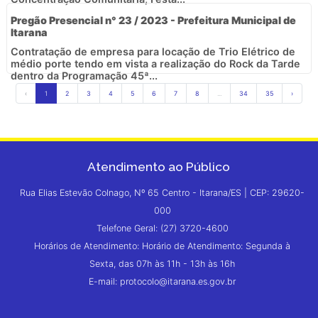
Pregão Presencial n° 23 / 2023 - Prefeitura Municipal de
Itarana
Contratação de empresa para locação de Trio Elétrico de
médio porte tendo em vista a realização do Rock da Tarde
dentro da Programação 45ª...
‹
1
2
3
4
5
6
7
8
...
34
35
›
Atendimento ao Público
Rua Elias Estevão Colnago, Nº 65 Centro - Itarana/ES | CEP: 29620-
000
Telefone Geral: (27) 3720-4600
Horários de Atendimento: Horário de Atendimento: Segunda à
Sexta, das 07h às 11h - 13h às 16h
E-mail: protocolo@itarana.es.gov.br