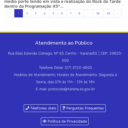
médio porte tendo em vista a realização do Rock da Tarde
dentro da Programação 45ª...
‹
1
2
3
4
5
6
7
8
...
34
35
›
Atendimento ao Público
Rua Elias Estevão Colnago, Nº 65 Centro - Itarana/ES | CEP: 29620-
000
Telefone Geral: (27) 3720-4600
Horários de Atendimento: Horário de Atendimento: Segunda à
Sexta, das 07h às 11h - 13h às 16h
E-mail: protocolo@itarana.es.gov.br
Telefones úteis
Perguntas Frequentes
Política de Privacidade