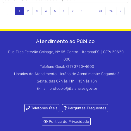
‹
1
2
3
4
5
6
7
8
...
23
24
›
Atendimento ao Público
Rua Elias Estevão Colnago, Nº 65 Centro - Itarana/ES | CEP: 29620-
000
Telefone Geral: (27) 3720-4600
Horários de Atendimento: Horário de Atendimento: Segunda à
Sexta, das 07h às 11h - 13h às 16h
E-mail: protocolo@itarana.es.gov.br
Telefones úteis
Perguntas Frequentes
Política de Privacidade