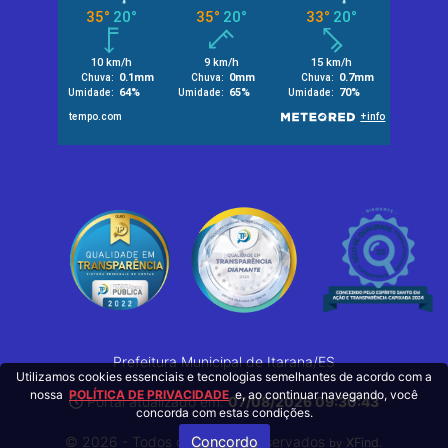
Prefeitura Municipal de Itarana/ES
Utilizamos cookies essenciais e tecnologias semelhantes de acordo com a
nossa
POLÍTICA DE PRIVACIDADE
e, ao continuar navegando, você
Portal atualizado em:
07/08/2026 09:30:43
concorda com estas condições.
Concordo
© 2026 - Todos os Direitos Reservados
.
XFind
by