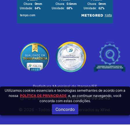
Prefeitura Municipal de Itarana/ES
Utilizamos cookies essenciais e tecnologias semelhantes de acordo com a
nossa
POLÍTICA DE PRIVACIDADE
e, ao continuar navegando, você
Portal atualizado em:
07/08/2026 09:30:43
concorda com estas condições.
Concordo
© 2026 - Todos os Direitos Reservados
.
XFind
by