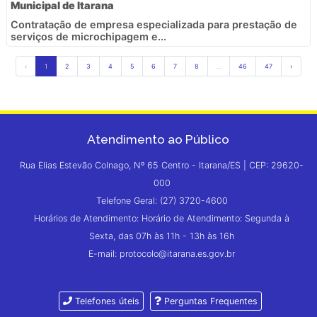
Municipal de Itarana
Contratação de empresa especializada para prestação de
serviços de microchipagem e...
‹
1
2
3
4
5
6
7
8
...
46
47
›
Atendimento ao Público
Rua Elias Estevão Colnago, Nº 65 Centro - Itarana/ES | CEP: 29620-
000
Telefone Geral: (27) 3720-4600
Horários de Atendimento: Horário de Atendimento: Segunda à
Sexta, das 07h às 11h - 13h às 16h
E-mail: protocolo@itarana.es.gov.br
Telefones úteis
Perguntas Frequentes