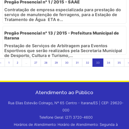
Pregão Presencial n° 1 / 2015 - SAAE
Contratação de empresa especializada para prestação do
serviço de manutenção de ferragens, para a Estação de
Tratamento de Água  ETA e...
Pregão Presencial n° 13 / 2015 - Prefeitura Municipal de
Itarana
Prestação de Serviços de Arbitragem para Eventos
Esportivos que serão realizados pela Secretaria Municipal
de Desporto, Cultura e Turismo,...
‹
1
2
...
27
28
29
30
31
32
33
34
35
›
Atendimento ao Público
Rua Elias Estevão Colnago, Nº 65 Centro - Itarana/ES | CEP: 29620-
000
Telefone Geral: (27) 3720-4600
Horários de Atendimento: Horário de Atendimento: Segunda à