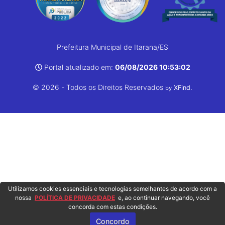
Prefeitura Municipal de Itarana/ES
Portal atualizado em:
06/08/2026 10:53:02
© 2026 - Todos os Direitos Reservados
.
XFind
by
Utilizamos cookies essenciais e tecnologias semelhantes de acordo com a
nossa
POLÍTICA DE PRIVACIDADE
e, ao continuar navegando, você
concorda com estas condições.
Concordo