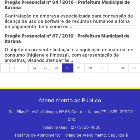
Pregão Presencial n° 64 / 2016 - Prefeitura Municipal de
Itarana
Contratação de empresa especializada para concessão de
licença de uso de software de recursos humanos e folha
de pagamento, bem como os...
Pregão Presencial n° 67 / 2016 - Prefeitura Municipal de
Itarana
O objeto da presente licitação é a aquisição de material de
consumo (higiene e limpeza), com apresentação de
amostras, visando atender às...
1
2
...
24
25
26
27
28
29
30
...
34
35
Atendimento ao Público
Rua Elias Estevão Colnago, Nº 65 Centro - Itarana/ES | CEP: 29620-
000
Telefone Geral: (27) 3720-4600
Horários de Atendimento: Horário de Atendimento: Segunda à