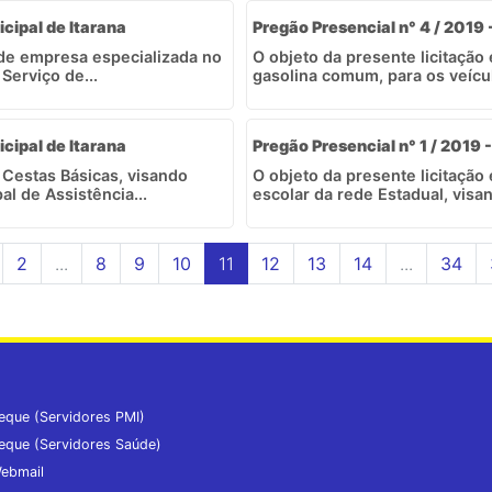
icipal de Itarana
Pregão Presencial n° 4 / 2019
o de empresa especializada no
O objeto da presente licitação
Serviço de...
gasolina comum, para os veícul
icipal de Itarana
Pregão Presencial n° 1 / 2019 -
e Cestas Básicas, visando
O objeto da presente licitação
l de Assistência...
escolar da rede Estadual, visa
2
...
8
9
10
11
12
13
14
...
34
eque (Servidores PMI)
eque (Servidores Saúde)
ebmail