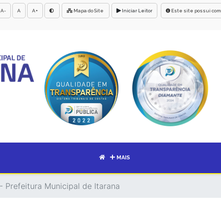
A-
A
A+
Mapa do Site
Iniciar Leitor
Este site possui com
MAIS
 Prefeitura Municipal de Itarana