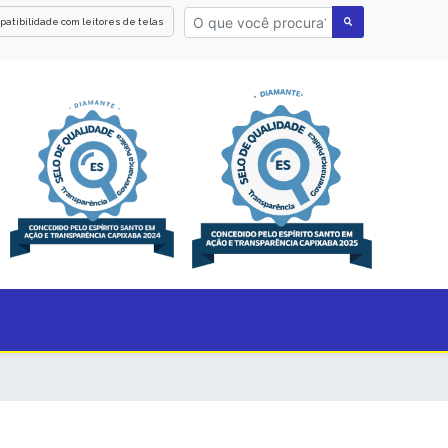
patibilidade com leitores de telas