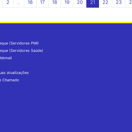
2
...
16
17
18
19
20
21
22
23
2
eque (Servidores PMI)
eque (Servidores Saúde)
ebmail
uas atualizações
de Chamado