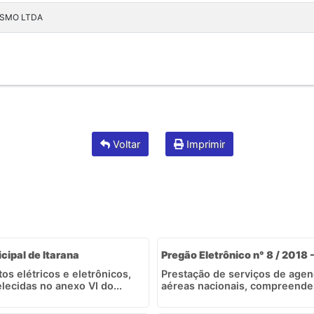
ISMO LTDA
Voltar
Imprimir
icipal de Itarana
Pregão Eletrônico n° 8 / 2018 
s elétricos e eletrônicos,
Prestação de serviços de age
ecidas no anexo VI do...
aéreas nacionais, compreenden