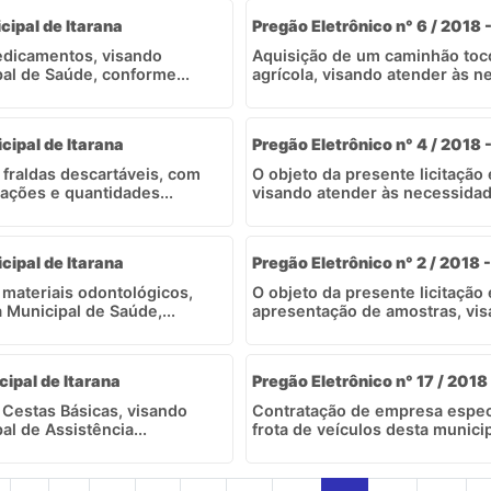
cipal de Itarana
Pregão Eletrônico n° 6 / 2018 
medicamentos, visando
Aquisição de um caminhão toc
al de Saúde, conforme...
agrícola, visando atender às n
icipal de Itarana
Pregão Eletrônico n° 4 / 2018 
fraldas descartáveis, com
O objeto da presente licitação 
ações e quantidades...
visando atender às necessidade
icipal de Itarana
Pregão Eletrônico n° 2 / 2018 -
 materiais odontológicos,
O objeto da presente licitação
 Municipal de Saúde,...
apresentação de amostras, vis
cipal de Itarana
Pregão Eletrônico n° 17 / 2018 
e Cestas Básicas, visando
Contratação de empresa especi
l de Assistência...
frota de veículos desta munici