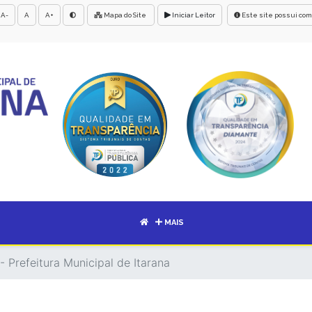
A-
A
A+
Mapa do Site
Iniciar Leitor
Este site possui com
MAIS
- Prefeitura Municipal de Itarana