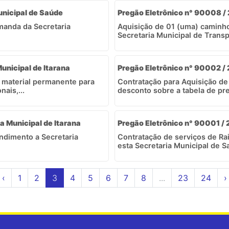
unicipal de Saúde
Pregão Eletrônico n° 90008 / 
manda da Secretaria
Aquisição de 01 (uma) caminh
Secretaria Municipal de Transpo
Municipal de Itarana
Pregão Eletrônico n° 90002 /
 material permanente para
Contratação para Aquisição d
ais,...
desconto sobre a tabela de pre
a Municipal de Itarana
Pregão Eletrônico n° 90001 / 
ndimento a Secretaria
Contratação de serviços de R
esta Secretaria Municipal de Sa
‹
1
2
3
4
5
6
7
8
...
23
24
›