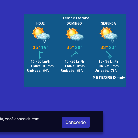
do, você concorda com
Concordo