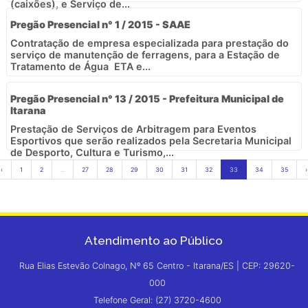
(caixões), e Serviço de...
Pregão Presencial n° 1 / 2015 - SAAE
Contratação de empresa especializada para prestação do
serviço de manutenção de ferragens, para a Estação de
Tratamento de Água  ETA e...
Pregão Presencial n° 13 / 2015 - Prefeitura Municipal de
Itarana
Prestação de Serviços de Arbitragem para Eventos
Esportivos que serão realizados pela Secretaria Municipal
de Desporto, Cultura e Turismo,...
‹
1
2
...
27
28
29
30
31
32
33
34
35
›
Atendimento ao Público
Rua Elias Estevão Colnago, Nº 65 Centro - Itarana/ES | CEP: 29620-
000
Telefone Geral: (27) 3720-4600