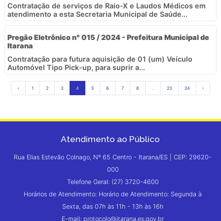
Contratação de serviços de Raio-X e Laudos Médicos em
atendimento a esta Secretaria Municipal de Saúde...
Pregão Eletrônico n° 015 / 2024 - Prefeitura Municipal de
Itarana
Contratação para futura aquisição de 01 (um) Veículo
Automóvel Tipo Pick-up, para suprir a...
‹
1
2
3
4
5
6
7
8
...
23
24
›
Atendimento ao Público
Rua Elias Estevão Colnago, Nº 65 Centro - Itarana/ES | CEP: 29620-
000
Telefone Geral: (27) 3720-4600
Horários de Atendimento: Horário de Atendimento: Segunda à
Sexta, das 07h às 11h - 13h às 16h
E-mail: protocolo@itarana.es.gov.br