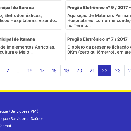
icipal de Itarana
Pregão Eletrônico n° 9 / 2017 -
o, Eletrodomésticos,
Aquisição de Materiais Perma
cos Hospitalares, visando...
Hospitalares, conforme condiç
no Termo...
nicipal de Itarana
Pregão Eletrônico n° 7 / 2017 -
o de Implementos Agrícolas,
O objeto da presente licitação
ultura e Meio...
0Km (zero quilômetro), em aten
2
...
16
17
18
19
20
21
22
23
2
eque (Servidores PMI)
eque (Servidores Saúde)
ebmail