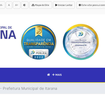
A-
A
A+
Mapa do Site
Iniciar Leitor
Este site possui com
MAIS
- Prefeitura Municipal de Itarana