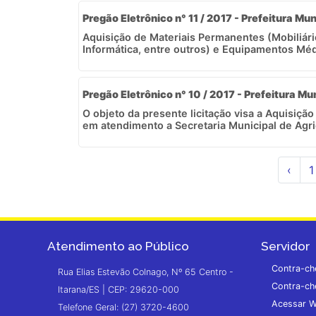
Pregão Eletrônico n° 11 / 2017 - Prefeitura Mun
Aquisição de Materiais Permanentes (Mobiliári
Informática, entre outros) e Equipamentos Médi
Pregão Eletrônico n° 10 / 2017 - Prefeitura Mu
O objeto da presente licitação visa a Aquisiçã
em atendimento a Secretaria Municipal de Agric
‹
1
Atendimento ao Público
Servidor
Contra-ch
Rua Elias Estevão Colnago, Nº 65 Centro -
Contra-ch
Itarana/ES | CEP: 29620-000
Acessar W
Telefone Geral: (27) 3720-4600