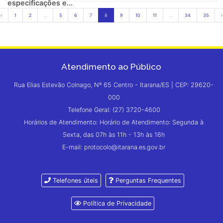
especificações e...
‹
1
2
...
5
6
7
8
9
10
11
...
34
35
›
Atendimento ao Público
Rua Elias Estevão Colnago, Nº 65 Centro - Itarana/ES | CEP: 29620-
000
Telefone Geral: (27) 3720-4600
Horários de Atendimento: Horário de Atendimento: Segunda à
Sexta, das 07h às 11h - 13h às 16h
E-mail: protocolo@itarana.es.gov.br
Telefones úteis
Perguntas Frequentes
Política de Privacidade