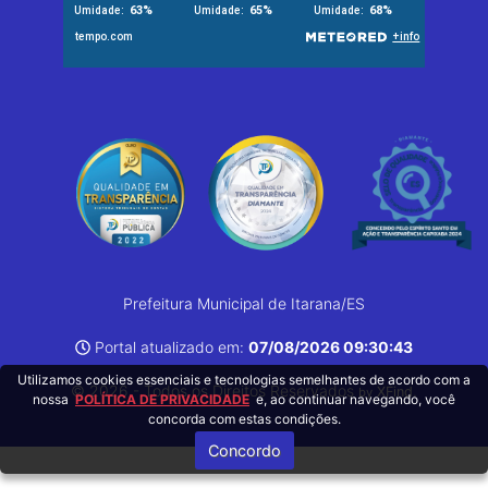
Prefeitura Municipal de Itarana/ES
Portal atualizado em:
07/08/2026 09:30:43
Utilizamos cookies essenciais e tecnologias semelhantes de acordo com a
© 2026 - Todos os Direitos Reservados
.
XFind
by
nossa
POLÍTICA DE PRIVACIDADE
e, ao continuar navegando, você
concorda com estas condições.
Concordo