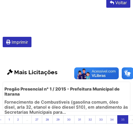
Voltar
Imprimir
Mais Licitações
Pregão Presencial n° 1 / 2015 - Prefeitura Municipal de
Itarana
Fornecimento de Combustiveis (gasolina comum, óleo
disel, arla 32, etanol e óleo diesel S10), em atendimento às
Secretarias Municipais para...
‹
1
2
...
27
28
29
30
31
32
33
34
35
›