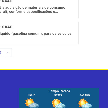
 - SAAE
 é a aquisição de materiais de consumo
ral), conforme especificações e...
 - SAAE
íquido (gasolina comum), para os veículos
.
5
›