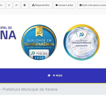
A-
A
A+
Mapa do Site
Iniciar Leitor
Este site possui com
MAIS
 Prefeitura Municipal de Itarana