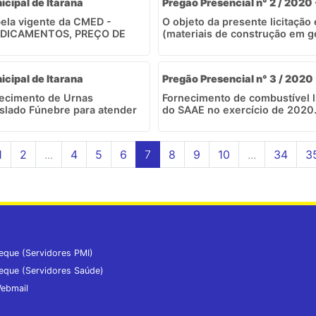
icipal de Itarana
Pregão Presencial n° 2 / 2020
ela vigente da CMED -
O objeto da presente licitação
DICAMENTOS, PREÇO DE
(materiais de construção em ge
icipal de Itarana
Pregão Presencial n° 3 / 2020
necimento de Urnas
Fornecimento de combustível l
anslado Fúnebre para atender
do SAAE no exercício de 2020
1
2
...
4
5
6
7
8
9
10
...
34
3
eque (Servidores PMI)
eque (Servidores Saúde)
ebmail