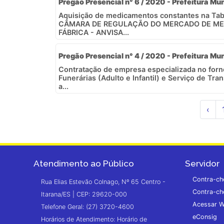
Pregão Presencial n° 6 / 2020 - Prefeitura Mun
Aquisição de medicamentos constantes na Tab
CÂMARA DE REGULAÇÃO DO MERCADO DE ME
FÁBRICA - ANVISA...
Pregão Presencial n° 4 / 2020 - Prefeitura Mun
Contratação de empresa especializada no for
Funerárias (Adulto e Infantil) e Serviço de Tr
a...
‹
Atendimento ao Público
Servidor
Contra-ch
Rua Elias Estevão Colnago, Nº 65 Centro -
Contra-ch
Itarana/ES | CEP: 29620-000
Acessar W
Telefone Geral: (27) 3720-4600
eConsig
Horários de Atendimento: Horário de