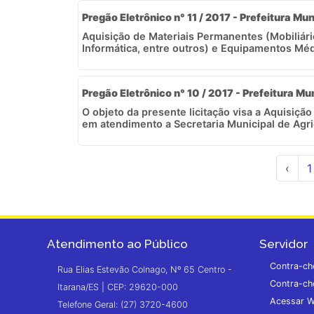
Pregão Eletrônico n° 11 / 2017 - Prefeitura Mun
Aquisição de Materiais Permanentes (Mobiliári
Informática, entre outros) e Equipamentos Médi
Pregão Eletrônico n° 10 / 2017 - Prefeitura Mu
O objeto da presente licitação visa a Aquisiçã
em atendimento a Secretaria Municipal de Agric
‹
1
Atendimento ao Público
Servidor
Contra-ch
Rua Elias Estevão Colnago, Nº 65 Centro -
Contra-ch
Itarana/ES | CEP: 29620-000
Acessar W
Telefone Geral: (27) 3720-4600