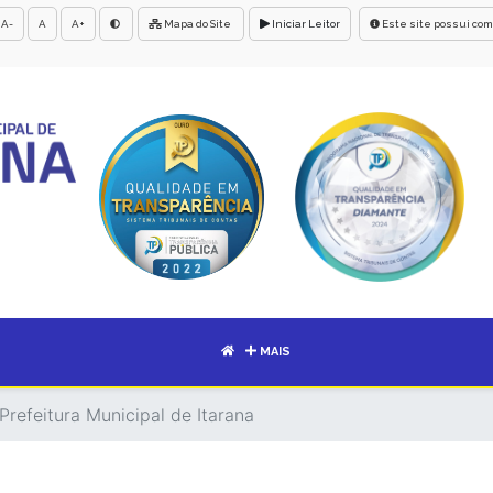
A-
A
A+
Mapa do Site
Iniciar Leitor
Este site possui com
MAIS
Prefeitura Municipal de Itarana