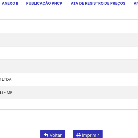
ANEXO II
PUBLICAÇÃO PNCP
ATA DE REGISTRO DE PREÇOS
AN
S LTDA
LI - ME
Voltar
Imprimir