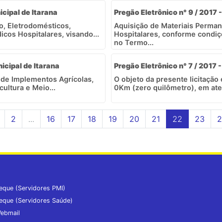
icipal de Itarana
Pregão Eletrônico n° 9 / 2017 -
o, Eletrodomésticos,
Aquisição de Materiais Perma
cos Hospitalares, visando...
Hospitalares, conforme condiç
no Termo...
nicipal de Itarana
Pregão Eletrônico n° 7 / 2017 -
o de Implementos Agrícolas,
O objeto da presente licitação
ultura e Meio...
0Km (zero quilômetro), em aten
2
...
16
17
18
19
20
21
22
23
2
eque (Servidores PMI)
eque (Servidores Saúde)
ebmail