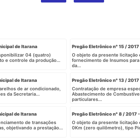
nicipal de Itarana
Pregão Eletrônico n° 15 / 2017 
ponibilizar 04 (quatro)
O objeto da presente licitação
o e controle da produção...
fornecimento de Insumos para 
da...
icipal de Itarana
Pregão Eletrônico n° 13 / 2017 
arelhos de ar condicionado,
Contratação de empresa espec
s da Secretaria...
Abastecimento de Combustível d
particulares...
icipal de Itarana
Pregão Eletrônico n° 8 / 2017 -
enciamento de transações
O objeto da presente licitação
, objetivando a prestação...
0Km (zero quilômetro), tipo Pi