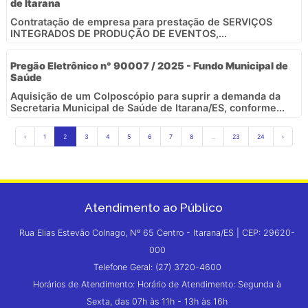
de Itarana
Contratação de empresa para prestação de SERVIÇOS
INTEGRADOS DE PRODUÇÃO DE EVENTOS,...
Pregão Eletrônico n° 90007 / 2025 - Fundo Municipal de
Saúde
Aquisição de um Colposcópio para suprir a demanda da
Secretaria Municipal de Saúde de Itarana/ES, conforme...
‹
1
2
3
4
5
6
7
8
...
23
24
›
Atendimento ao Público
Rua Elias Estevão Colnago, Nº 65 Centro - Itarana/ES | CEP: 29620-
000
Telefone Geral: (27) 3720-4600
Horários de Atendimento: Horário de Atendimento: Segunda à
Sexta, das 07h às 11h - 13h às 16h