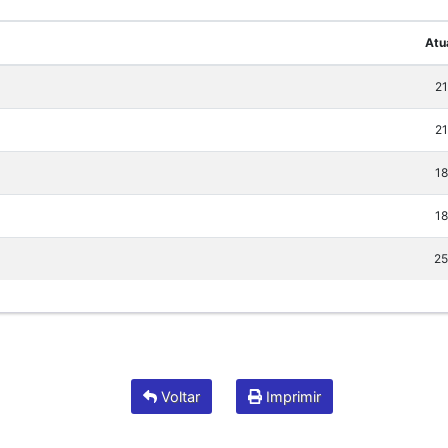
Atu
21
21
18
18
25
Voltar
Imprimir