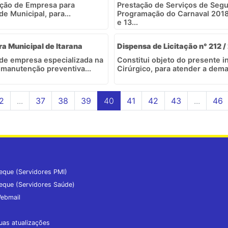
ação de Empresa para
Prestação de Serviços de Segu
e Municipal, para...
Programação do Carnaval 2018, 
e 13...
ra Municipal de Itarana
Dispensa de Licitação n° 212 
 de empresa especializada na
Constitui objeto do presente i
manutenção preventiva...
Cirúrgico, para atender a dem
2
...
37
38
39
40
41
42
43
...
46
eque (Servidores PMI)
eque (Servidores Saúde)
ebmail
uas atualizações