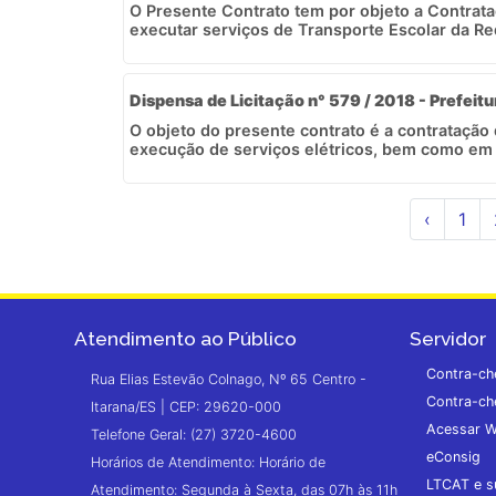
O Presente Contrato tem por objeto a Contrat
executar serviços de Transporte Escolar da Red
Dispensa de Licitação n° 579 / 2018 - Prefeitu
O objeto do presente contrato é a contratação
execução de serviços elétricos, bem como em 
‹
1
Atendimento ao Público
Servidor
Contra-ch
Rua Elias Estevão Colnago, Nº 65 Centro -
Contra-ch
Itarana/ES | CEP: 29620-000
Acessar W
Telefone Geral: (27) 3720-4600
eConsig
Horários de Atendimento: Horário de
LTCAT e s
Atendimento: Segunda à Sexta, das 07h às 11h