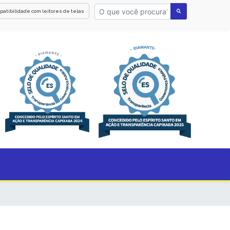
patibilidade com leitores de telas