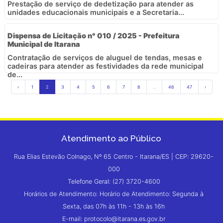
Prestação de serviço de dedetização para atender as
unidades educacionais municipais e a Secretaria...
Dispensa de Licitação n° 010 / 2025 - Prefeitura
Municipal de Itarana
Contratação de serviços de aluguel de tendas, mesas e
cadeiras para atender as festividades da rede municipal
de...
‹
1
2
3
4
5
6
7
8
...
46
47
›
Atendimento ao Público
Rua Elias Estevão Colnago, Nº 65 Centro - Itarana/ES | CEP: 29620-
000
Telefone Geral: (27) 3720-4600
Horários de Atendimento: Horário de Atendimento: Segunda à
Sexta, das 07h às 11h - 13h às 16h
E-mail: protocolo@itarana.es.gov.br