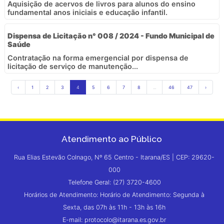
Aquisição de acervos de livros para alunos do ensino
fundamental anos iniciais e educação infantil.
Dispensa de Licitação n° 008 / 2024 - Fundo Municipal de
Saúde
Contratação na forma emergencial por dispensa de
licitação de serviço de manutenção...
‹
1
2
3
4
5
6
7
8
...
46
47
›
Atendimento ao Público
Rua Elias Estevão Colnago, Nº 65 Centro - Itarana/ES | CEP: 29620-
000
Telefone Geral: (27) 3720-4600
Horários de Atendimento: Horário de Atendimento: Segunda à
Sexta, das 07h às 11h - 13h às 16h
E-mail: protocolo@itarana.es.gov.br