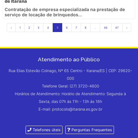
de Itarana
Contratação de empresa especializada na prestação de
serviço de locação de brinquedos...
‹
1
2
3
4
5
6
7
8
...
46
47
›
Atendimento ao Público
Rua Elias Estevão Colnago, Nº 65 Centro - Itarana/ES | CEP: 29620-
000
Telefone Geral: (27) 3720-4600
Horários de Atendimento: Horário de Atendimento: Segunda à
Sexta, das 07h às 11h - 13h às 16h
E-mail: protocolo@itarana.es.gov.br
Telefones úteis
Perguntas Frequentes