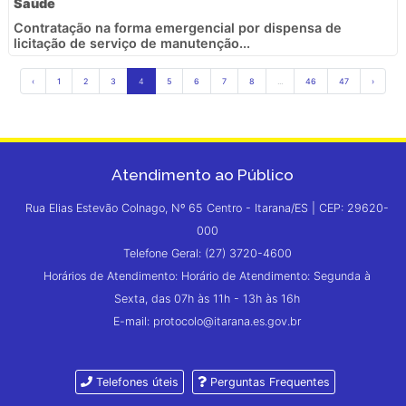
Saúde
Contratação na forma emergencial por dispensa de
licitação de serviço de manutenção...
‹
1
2
3
4
5
6
7
8
...
46
47
›
Atendimento ao Público
Rua Elias Estevão Colnago, Nº 65 Centro - Itarana/ES | CEP: 29620-
000
Telefone Geral: (27) 3720-4600
Horários de Atendimento: Horário de Atendimento: Segunda à
Sexta, das 07h às 11h - 13h às 16h
E-mail: protocolo@itarana.es.gov.br
Telefones úteis
Perguntas Frequentes