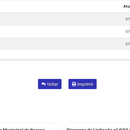
Atu
07
07
07
Voltar
Imprimir
a Municipal de Itarana
Dispensa de Licitação n° 002 /