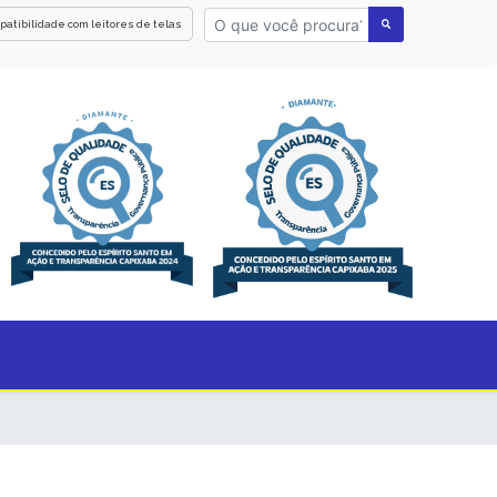
patibilidade com leitores de telas