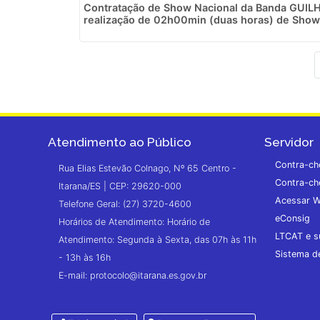
Contratação de Show Nacional da Banda GUIL
realização de 02h00min (duas horas) de Show 
Atendimento ao Público
Servidor
Contra-ch
Rua Elias Estevão Colnago, Nº 65 Centro -
Contra-ch
Itarana/ES | CEP: 29620-000
Acessar W
Telefone Geral: (27) 3720-4600
eConsig
Horários de Atendimento: Horário de
LTCAT e s
Atendimento: Segunda à Sexta, das 07h às 11h
Sistema 
- 13h às 16h
E-mail: protocolo@itarana.es.gov.br