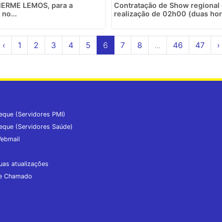
HERME LEMOS, para a
Contratação de Show regional
no...
realização de 02h00 (duas hora
‹
1
2
3
4
5
6
7
8
...
46
47
›
eque (Servidores PMI)
eque (Servidores Saúde)
ebmail
uas atualizações
de Chamado