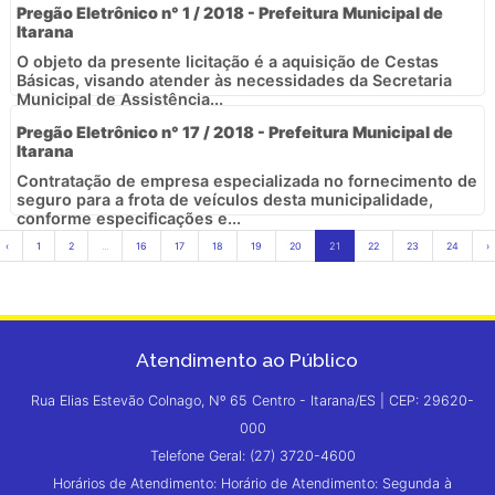
Pregão Eletrônico n° 1 / 2018 - Prefeitura Municipal de
Itarana
O objeto da presente licitação é a aquisição de Cestas
Básicas, visando atender às necessidades da Secretaria
Municipal de Assistência...
Pregão Eletrônico n° 17 / 2018 - Prefeitura Municipal de
Itarana
Contratação de empresa especializada no fornecimento de
seguro para a frota de veículos desta municipalidade,
conforme especificações e...
‹
1
2
...
16
17
18
19
20
21
22
23
24
›
Atendimento ao Público
Rua Elias Estevão Colnago, Nº 65 Centro - Itarana/ES | CEP: 29620-
000
Telefone Geral: (27) 3720-4600
Horários de Atendimento: Horário de Atendimento: Segunda à