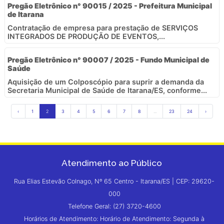
Pregão Eletrônico n° 90015 / 2025 - Prefeitura Municipal
de Itarana
Contratação de empresa para prestação de SERVIÇOS
INTEGRADOS DE PRODUÇÃO DE EVENTOS,...
Pregão Eletrônico n° 90007 / 2025 - Fundo Municipal de
Saúde
Aquisição de um Colposcópio para suprir a demanda da
Secretaria Municipal de Saúde de Itarana/ES, conforme...
‹
1
2
3
4
5
6
7
8
...
23
24
›
Atendimento ao Público
Rua Elias Estevão Colnago, Nº 65 Centro - Itarana/ES | CEP: 29620-
000
Telefone Geral: (27) 3720-4600
Horários de Atendimento: Horário de Atendimento: Segunda à