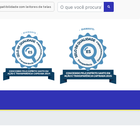
patibilidade com leitores de telas