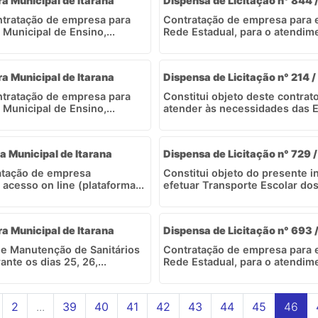
ra Municipal de Itarana
Dispensa de Licitação n° 844 /
ontratação de empresa para
Contratação de empresa para e
Municipal de Ensino,...
Rede Estadual, para o atendim
ra Municipal de Itarana
Dispensa de Licitação n° 214 /
ontratação de empresa para
Constitui objeto deste contrat
Municipal de Ensino,...
atender às necessidades das Es
ra Municipal de Itarana
Dispensa de Licitação n° 729 /
ratação de empresa
Constitui objeto do presente 
acesso on line (plataforma...
efetuar Transporte Escolar dos
ra Municipal de Itarana
Dispensa de Licitação n° 693 /
 e Manutenção de Sanitários
Contratação de empresa para e
nte os dias 25, 26,...
Rede Estadual, para o atendim
2
...
39
40
41
42
43
44
45
46