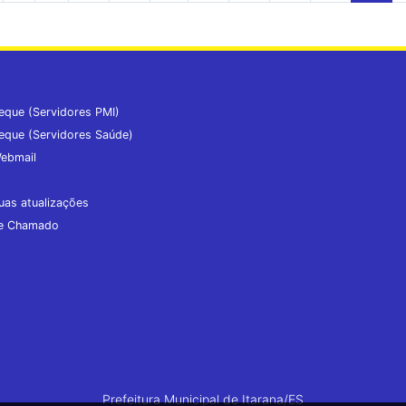
eque (Servidores PMI)
eque (Servidores Saúde)
ebmail
uas atualizações
de Chamado
Prefeitura Municipal de Itarana/ES