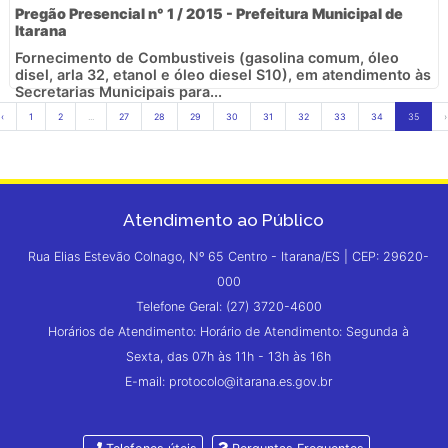
Pregão Presencial n° 1 / 2015 - Prefeitura Municipal de
Itarana
Fornecimento de Combustiveis (gasolina comum, óleo
disel, arla 32, etanol e óleo diesel S10), em atendimento às
Secretarias Municipais para...
‹
1
2
...
27
28
29
30
31
32
33
34
35
›
Atendimento ao Público
Rua Elias Estevão Colnago, Nº 65 Centro - Itarana/ES | CEP: 29620-
000
Telefone Geral: (27) 3720-4600
Horários de Atendimento: Horário de Atendimento: Segunda à
Sexta, das 07h às 11h - 13h às 16h
E-mail: protocolo@itarana.es.gov.br