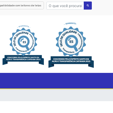
patibilidade com leitores de telas