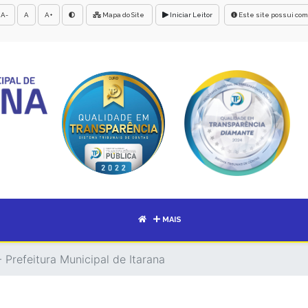
A-
A
A+
Mapa do Site
Iniciar Leitor
Este site possui com
MAIS
 Prefeitura Municipal de Itarana