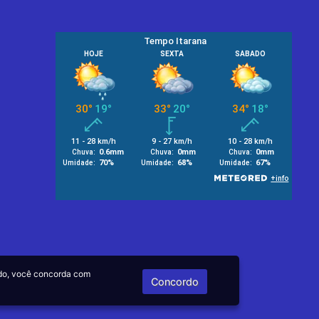
do, você concorda com
Concordo