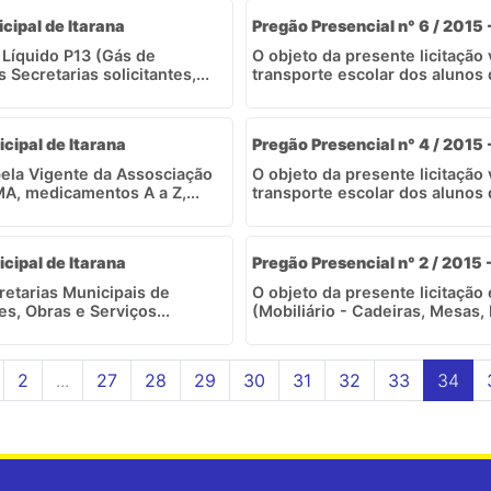
icipal de Itarana
Pregão Presencial n° 6 / 2015 
e Líquido P13 (Gás de
O objeto da presente licitação
Secretarias solicitantes,...
transporte escolar dos alunos 
icipal de Itarana
Pregão Presencial n° 4 / 2015 
ela Vigente da Assosciação
O objeto da presente licitação
A, medicamentos A a Z,...
transporte escolar dos alunos 
icipal de Itarana
Pregão Presencial n° 2 / 2015 
retarias Municipais de
O objeto da presente licitação
s, Obras e Serviços...
(Mobiliário - Cadeiras, Mesas,
2
...
27
28
29
30
31
32
33
34