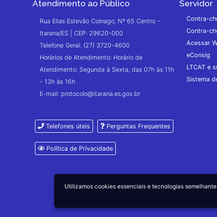
Atendimento ao Público
Servidor
Contra-ch
Rua Elias Estevão Colnago, Nº 65 Centro -
Contra-ch
Itarana/ES | CEP: 29620-000
Acessar W
Telefone Geral: (27) 3720-4600
eConsig
Horários de Atendimento: Horário de
LTCAT e s
Atendimento: Segunda à Sexta, das 07h às 11h
Sistema 
- 13h às 16h
E-mail: protocolo@itarana.es.gov.br
Telefones úteis
Perguntas Frequentes
Política de Privacidade
Utilizamos cookies essenciais e tecnologias semelhan