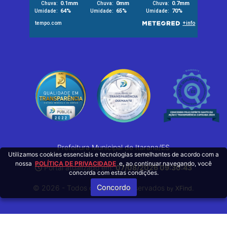
Prefeitura Municipal de Itarana/ES
Utilizamos cookies essenciais e tecnologias semelhantes de acordo com a
nossa
POLÍTICA DE PRIVACIDADE
e, ao continuar navegando, você
Portal atualizado em:
07/08/2026 09:30:43
concorda com estas condições.
Concordo
© 2026 - Todos os Direitos Reservados
.
XFind
by