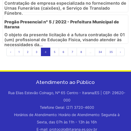
Contratação de empresa especializada no fornecimento de
Urnas Funerárias (caixões), e Serviço de Translado
Fúnebre.
Pregão Presencial n° 5 / 2022 - Prefeitura Municipal de
Itarana
O objeto da presente licitação é a futura contratação de 01
(um) profissional de Educação Física, visando atender às
necessidades da...
‹
1
2
3
4
5
6
7
8
...
34
35
›
Atendimento ao Público
Rua Elias Estevão Colnago, Nº 65 Centro - Itarana/ES | CEP: 29620-
000
Telefone Geral: (27) 3720-4600
Horários de Atendimento: Horário de Atendimento: Segunda à
Sexta, das 07h às 11h - 13h às 16h
E-mail: protocolo@itarana.es.gov.br