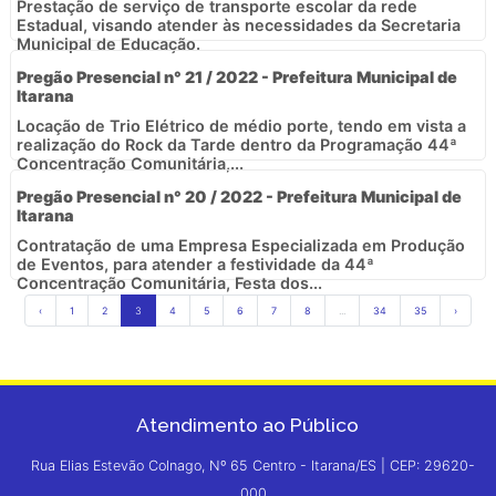
Prestação de serviço de transporte escolar da rede
Estadual, visando atender às necessidades da Secretaria
Municipal de Educação.
Pregão Presencial n° 21 / 2022 - Prefeitura Municipal de
Itarana
Locação de Trio Elétrico de médio porte, tendo em vista a
realização do Rock da Tarde dentro da Programação 44ª
Concentração Comunitária,...
Pregão Presencial n° 20 / 2022 - Prefeitura Municipal de
Itarana
Contratação de uma Empresa Especializada em Produção
de Eventos, para atender a festividade da 44ª
Concentração Comunitária, Festa dos...
‹
1
2
3
4
5
6
7
8
...
34
35
›
Atendimento ao Público
Rua Elias Estevão Colnago, Nº 65 Centro - Itarana/ES | CEP: 29620-
000