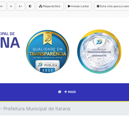
A-
A
A+
Mapa do Site
Iniciar Leitor
Este site possui com
MAIS
- Prefeitura Municipal de Itarana