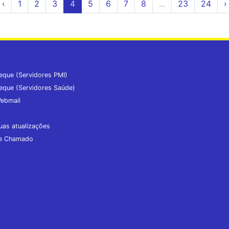
‹
1
2
3
4
5
6
7
8
...
23
24
›
eque (Servidores PMI)
eque (Servidores Saúde)
ebmail
uas atualizações
de Chamado