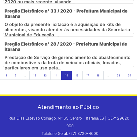
2020 ou mais recente, visando...
Pregão Eletrônico n° 33 / 2020 - Prefeitura Municipal de
Itarana
O objeto da presente licitação é a aquisição de kits de
alimentos, visando atender às necessidades da Secretaria
Municipal de Educação,...
Pregão Eletrônico n° 28 / 2020 - Prefeitura Municipal de
Itarana
Prestação de Serviço de gerenciamento do abastecimento
de combustíveis da frota de veículos oficiais, locados,
particulares em uso pela...
1
2
...
12
13
14
15
16
17
18
...
23
24
Atendimento ao Público
Rua Elias Estevão Colnago, Nº 65 Centro - Itarana/ES | CEP: 29620-
000
Telefone Geral: (27) 3720-4600