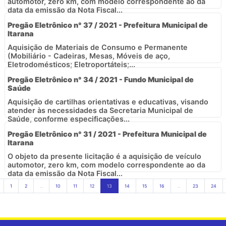
automotor, zero km, com modelo correspondente ao da
data da emissão da Nota Fiscal...
Pregão Eletrônico n° 37 / 2021 - Prefeitura Municipal de
Itarana
Aquisição de Materiais de Consumo e Permanente
(Mobiliário - Cadeiras, Mesas, Móveis de aço,
Eletrodomésticos; Eletroportáteis;...
Pregão Eletrônico n° 34 / 2021 - Fundo Municipal de
Saúde
Aquisição de cartilhas orientativas e educativas, visando
atender às necessidades da Secretaria Municipal de
Saúde, conforme especificações...
Pregão Eletrônico n° 31 / 2021 - Prefeitura Municipal de
Itarana
O objeto da presente licitação é a aquisição de veículo
automotor, zero km, com modelo correspondente ao da
data da emissão da Nota Fiscal...
1
2
...
10
11
12
13
14
15
16
...
23
24