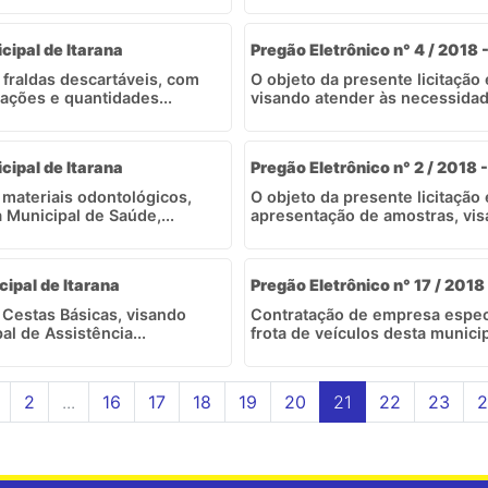
icipal de Itarana
Pregão Eletrônico n° 4 / 2018 
fraldas descartáveis, com
O objeto da presente licitação 
ações e quantidades...
visando atender às necessidade
icipal de Itarana
Pregão Eletrônico n° 2 / 2018 -
 materiais odontológicos,
O objeto da presente licitação
 Municipal de Saúde,...
apresentação de amostras, vis
cipal de Itarana
Pregão Eletrônico n° 17 / 2018 
e Cestas Básicas, visando
Contratação de empresa especi
l de Assistência...
frota de veículos desta munici
2
...
16
17
18
19
20
21
22
23
2