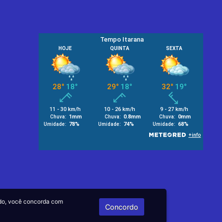
do, você concorda com
Concordo