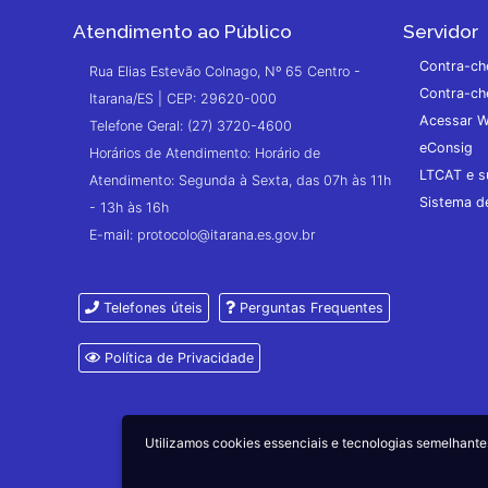
Atendimento ao Público
Servidor
Contra-ch
Rua Elias Estevão Colnago, Nº 65 Centro -
Contra-ch
Itarana/ES | CEP: 29620-000
Acessar W
Telefone Geral: (27) 3720-4600
eConsig
Horários de Atendimento: Horário de
LTCAT e s
Atendimento: Segunda à Sexta, das 07h às 11h
Sistema 
- 13h às 16h
E-mail: protocolo@itarana.es.gov.br
Telefones úteis
Perguntas Frequentes
Política de Privacidade
Utilizamos cookies essenciais e tecnologias semelhan