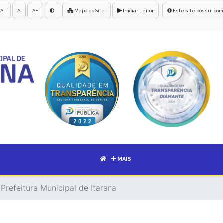
A-
A
A+
Mapa do Site
Iniciar Leitor
Este site possui com
MAIS
Prefeitura Municipal de Itarana