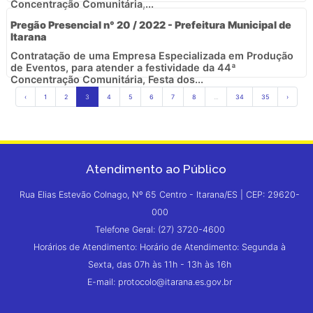
Concentração Comunitária,...
Pregão Presencial n° 20 / 2022 - Prefeitura Municipal de
Itarana
Contratação de uma Empresa Especializada em Produção
de Eventos, para atender a festividade da 44ª
Concentração Comunitária, Festa dos...
‹
1
2
3
4
5
6
7
8
...
34
35
›
Atendimento ao Público
Rua Elias Estevão Colnago, Nº 65 Centro - Itarana/ES | CEP: 29620-
000
Telefone Geral: (27) 3720-4600
Horários de Atendimento: Horário de Atendimento: Segunda à
Sexta, das 07h às 11h - 13h às 16h
E-mail: protocolo@itarana.es.gov.br