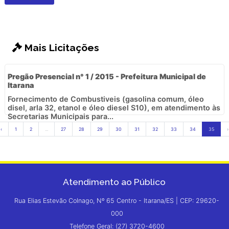
Mais Licitações
Pregão Presencial n° 1 / 2015 - Prefeitura Municipal de
Itarana
Fornecimento de Combustiveis (gasolina comum, óleo
disel, arla 32, etanol e óleo diesel S10), em atendimento às
Secretarias Municipais para...
‹
1
2
...
27
28
29
30
31
32
33
34
35
›
Atendimento ao Público
Rua Elias Estevão Colnago, Nº 65 Centro - Itarana/ES | CEP: 29620-
000
Telefone Geral: (27) 3720-4600