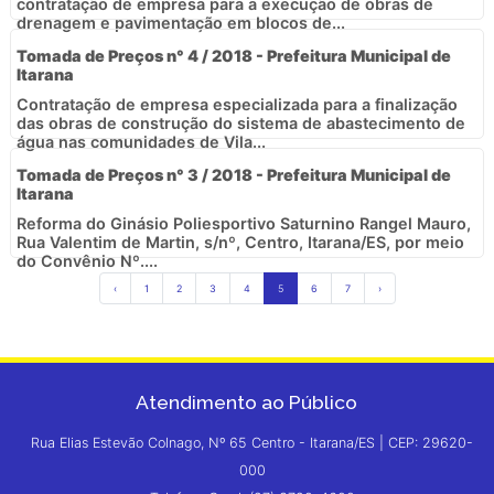
contratação de empresa para a execução de obras de
drenagem e pavimentação em blocos de...
Tomada de Preços n° 4 / 2018 - Prefeitura Municipal de
Itarana
Contratação de empresa especializada para a finalização
das obras de construção do sistema de abastecimento de
água nas comunidades de Vila...
Tomada de Preços n° 3 / 2018 - Prefeitura Municipal de
Itarana
Reforma do Ginásio Poliesportivo Saturnino Rangel Mauro,
Rua Valentim de Martin, s/nº, Centro, Itarana/ES, por meio
do Convênio Nº....
‹
1
2
3
4
5
6
7
›
Atendimento ao Público
Rua Elias Estevão Colnago, Nº 65 Centro - Itarana/ES | CEP: 29620-
000