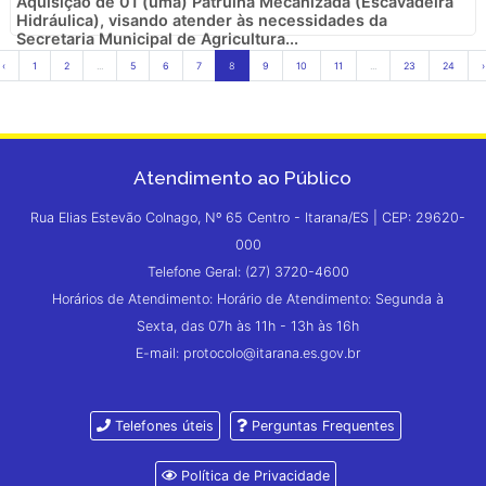
Aquisição de 01 (uma) Patrulha Mecanizada (Escavadeira
Hidráulica), visando atender às necessidades da
Secretaria Municipal de Agricultura...
‹
1
2
...
5
6
7
8
9
10
11
...
23
24
›
Atendimento ao Público
Rua Elias Estevão Colnago, Nº 65 Centro - Itarana/ES | CEP: 29620-
000
Telefone Geral: (27) 3720-4600
Horários de Atendimento: Horário de Atendimento: Segunda à
Sexta, das 07h às 11h - 13h às 16h
E-mail: protocolo@itarana.es.gov.br
Telefones úteis
Perguntas Frequentes
Política de Privacidade