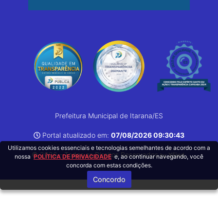
Prefeitura Municipal de Itarana/ES
Portal atualizado em:
07/08/2026 09:30:43
Utilizamos cookies essenciais e tecnologias semelhantes de acordo com a
© 2026 - Todos os Direitos Reservados
.
XFind
by
nossa
POLÍTICA DE PRIVACIDADE
e, ao continuar navegando, você
concorda com estas condições.
Concordo